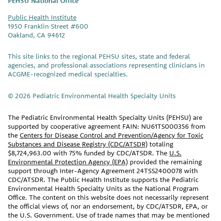
PEHSU National Office
U
Public Health Institute
1950 Franklin Street #600
Oakland, CA 94612
This site links to the regional PEHSU sites, state and federal
agencies, and professional associations representing clinicians in
ACGME-recognized medical specialties.
© 2026 Pediatric Environmental Health Specialty Units
The Pediatric Environmental Health Specialty Units (PEHSU) are
supported by cooperative agreement FAIN: NU61TS000356 from
the
Centers for Disease Control and Prevention/Agency for Toxic
Substances and Disease Registry (CDC/ATSDR)
totaling
$8,724,963.00 with 75% funded by CDC/ATSDR. The
U.S.
Environmental Protection Agency (EPA)
provided the remaining
support through Inter-Agency Agreement 24TSS2400078 with
CDC/ATSDR. The Public Health Institute supports the Pediatric
Environmental Health Specialty Units as the National Program
Office. The content on this website does not necessarily represent
the official views of, nor an endorsement, by CDC/ATSDR, EPA, or
the U.S. Government. Use of trade names that may be mentioned