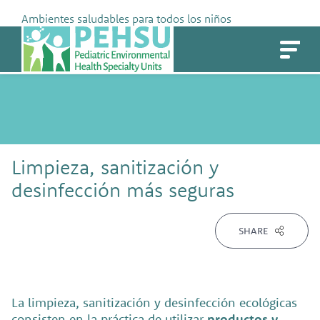
Skip
Ambientes saludables para todos los niños
to
PEHSU
content
Limpieza, sanitización y
desinfección más seguras
SHARE
La limpieza, sanitización y desinfección ecológicas
consisten en la práctica de utilizar
productos y