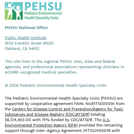
P
E
H
S
PEHSU National Office
U
Public Health Institute
1950 Franklin Street #600
Oakland, CA 94612
This site links to the regional PEHSU sites, state and federal
agencies, and professional associations representing clinicians in
ACGME-recognized medical specialties.
© 2026 Pediatric Environmental Health Specialty Units
The Pediatric Environmental Health Specialty Units (PEHSU) are
supported by cooperative agreement FAIN: NU61TS000356 from
the
Centers for Disease Control and Prevention/Agency for Toxic
Substances and Disease Registry (CDC/ATSDR)
totaling
$8,724,963.00 with 75% funded by CDC/ATSDR. The
U.S.
Environmental Protection Agency (EPA)
provided the remaining
support through Inter-Agency Agreement 24TSS2400078 with