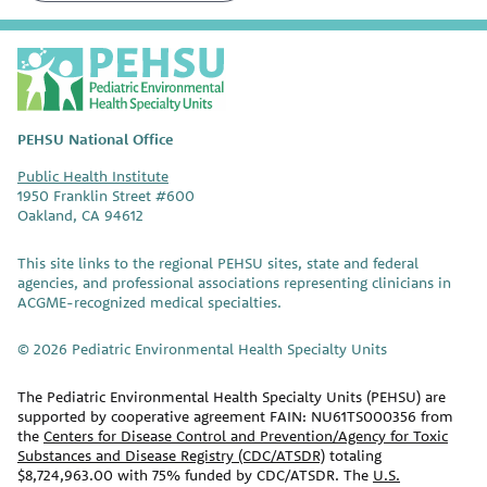
P
E
H
S
PEHSU National Office
U
Public Health Institute
1950 Franklin Street #600
Oakland, CA 94612
This site links to the regional PEHSU sites, state and federal
agencies, and professional associations representing clinicians in
ACGME-recognized medical specialties.
© 2026 Pediatric Environmental Health Specialty Units
The Pediatric Environmental Health Specialty Units (PEHSU) are
supported by cooperative agreement FAIN: NU61TS000356 from
the
Centers for Disease Control and Prevention/Agency for Toxic
Substances and Disease Registry (CDC/ATSDR)
totaling
$8,724,963.00 with 75% funded by CDC/ATSDR. The
U.S.