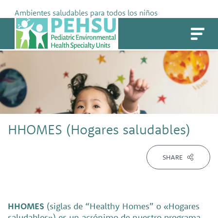
Skip
Ambientes saludables para todos los niños
to
PEHSU
content
HHOMES (Hogares saludables)
SHARE
HHOMES
(siglas de “Healthy Homes” o «Hogares
saludables») es un acrónimo de nuestro programa