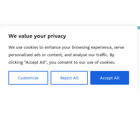
We value your privacy
The Pediatric Environmental
Health Specialty Units (PEHSU)
We use cookies to enhance your browsing experience, serve
are supported by cooperative
agreement FAIN: NU61TS000356
personalised ads or content, and analyse our traffic. By
from the
Centers for Disease
clicking "Accept All", you consent to our use of cookies.
Control and Prevention/Agency
for Toxic Substances and Disease
Registry (CDC/ATSDR)
totaling
Customise
Reject All
Accept All
$8,724,963.00 with 75% funded
by CDC/ATSDR. The
U.S.
PEHSU
Environmental Protection Agency
(EPA)
provided the remaining
support through Inter-Agency
Agreement 24TSS2400078 with
PEHSU National Office
CDC/ATSDR. The Public Health
Institute supports the Pediatric
Public Health Institute
Environmental Health Specialty
1950 Franklin Street #600
Units as the National Program
Oakland, CA 94612
Office. The content on this