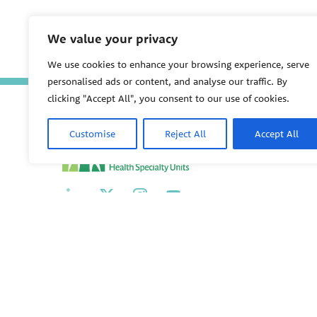
We value your privacy
We use cookies to enhance your browsing experience, serve
personalised ads or content, and analyse our traffic. By
clicking "Accept All", you consent to our use of cookies.
Customise
Reject All
Accept All
PEHSU
PEHSU National Office
Public Health Institute
1950 Franklin Street #600
Oakland, CA 94612
This site links to the regional PEHSU sites, state and fede
associations representing clinicians in ACGME-recognized 