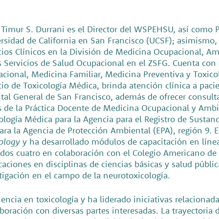
. Timur S. Durrani es el Director del WSPEHSU, así como 
rsidad de California en San Francisco (UCSF); asimismo
cios Clínicos en la División de Medicina Ocupacional, Am
s Servicios de Salud Ocupacional en el ZSFG. Cuenta con 
cional, Medicina Familiar, Medicina Preventiva y Toxicol
cio de Toxicología Médica, brinda atención clínica a paci
tal General de San Francisco, además de ofrecer consult
s de la Práctica Docente de Medicina Ocupacional y Ambi
ología Médica para la Agencia para el Registro de Sustan
para la Agencia de Protección Ambiental (EPA), región 9. E
ology
y ha desarrollado módulos de capacitación en líne
idos cuatro en colaboración con el Colegio Americano de 
caciones en disciplinas de ciencias básicas y salud públ
tigación en el campo de la neurotoxicología.
ncia en toxicología y ha liderado iniciativas relacionad
aboración con diversas partes interesadas. La trayectoria