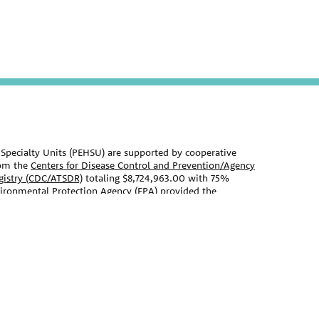
Specialty Units (PEHSU) are supported by cooperative
om the
Centers for Disease Control and Prevention/Agency
egistry (CDC/ATSDR)
totaling $8,724,963.00 with 75%
vironmental Protection Agency (EPA)
provided the
Agency Agreement 24TSS2400078 with CDC/ATSDR. The
 Pediatric Environmental Health Specialty Units as the
t on this website does not necessarily represent the
nt, by CDC/ATSDR, EPA, or the U.S. Government. Use of
s for identification only and does not imply
EPA.
ebsite should not be used as a substitute for the medical
 primary care provider. There may be variations in