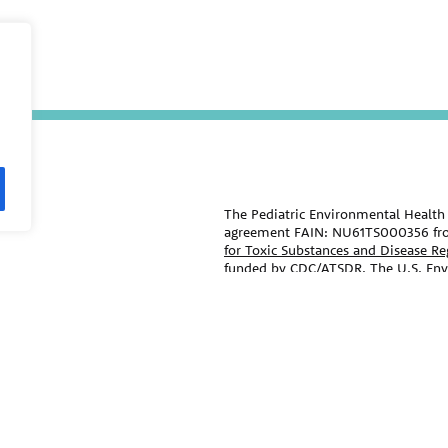
The Pediatric Environmental Health 
agreement FAIN: NU61TS000356 fr
for Toxic Substances and Disease R
funded by CDC/ATSDR. The
U.S. En
remaining support through Inter-
Public Health Institute supports the
National Program Office. The conten
official views of, nor an endorseme
trade names that may be mentioned i
endorsement by the CDC/ATSDR or 
ral agencies, and professional
The information contained on this w
medical specialties.
care and advice of your/your child’s