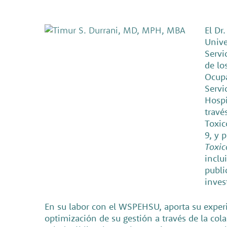
El Dr
Unive
Servi
de lo
Ocupa
Servi
Hospi
travé
Toxic
9, y 
Toxic
inclu
publi
inves
En su labor con el WSPEHSU, aporta su experie
optimización de su gestión a través de la col