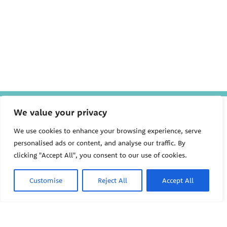
The Pediatric Environmental
We value your privacy
Health Specialty Units (PEHSU)
are supported by cooperative
We use cookies to enhance your browsing experience, serve
agreement FAIN: NU61TS000356
personalised ads or content, and analyse our traffic. By
from the
Centers for Disease
Control and Prevention/Agency
clicking "Accept All", you consent to our use of cookies.
for Toxic Substances and Disease
Registry (CDC/ATSDR)
totaling
Customise
Reject All
Accept All
$8,724,963.00 with 75% funded
by CDC/ATSDR. The
U.S.
PEHSU
Environmental Protection Agency
(EPA)
provided the remaining
support through Inter-Agency