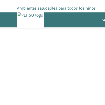
Skip
to
Ambientes saludables para todos los niños
content
PEHSU
S
Sarah Watkins, 