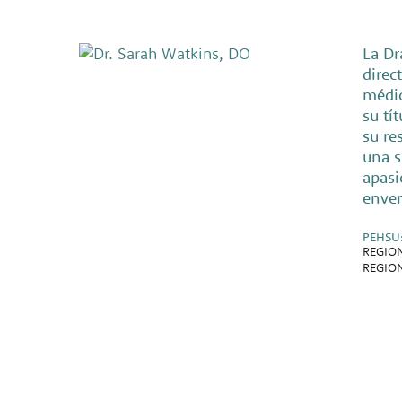
La Dr
direc
médic
su tí
su re
una s
apasi
enven
PEHSU
REGIO
REGION