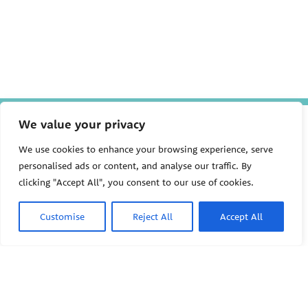
We value your privacy
The Pediatric Environmental
Health Specialty Units (PEHSU)
are supported by cooperative
We use cookies to enhance your browsing experience, serve
agreement FAIN: NU61TS000356
personalised ads or content, and analyse our traffic. By
from the
Centers for Disease
clicking "Accept All", you consent to our use of cookies.
Control and Prevention/Agency
for Toxic Substances and Disease
Registry (CDC/ATSDR)
totaling
Customise
Reject All
Accept All
$8,724,963.00 with 75% funded
by CDC/ATSDR. The
U.S.
PEHSU
Environmental Protection Agency
(EPA)
provided the remaining
support through Inter-Agency
Agreement 24TSS2400078 with
PEHSU National Office
CDC/ATSDR. The Public Health