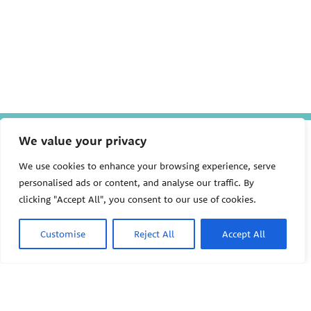
The Pediatric Environmental
We value your privacy
Health Specialty Units (PEHSU)
are supported by cooperative
We use cookies to enhance your browsing experience, serve
agreement FAIN: NU61TS000356
personalised ads or content, and analyse our traffic. By
from the
Centers for Disease
clicking "Accept All", you consent to our use of cookies.
Control and Prevention/Agency
for Toxic Substances and Disease
Registry (CDC/ATSDR)
totaling
Customise
Reject All
Accept All
$8,724,963.00 with 75% funded
by CDC/ATSDR. The
U.S.
PEHSU
Environmental Protection Agency
(EPA)
provided the remaining
support through Inter-Agency
Agreement 24TSS2400078 with