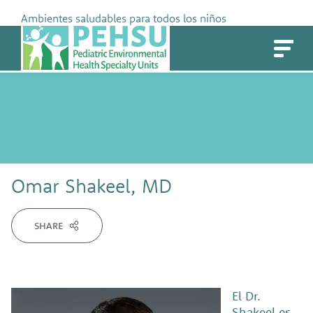
Skip
Ambientes saludables para todos los niños
to
PEHSU
content
Omar Shakeel, MD
SHARE
El Dr.
Shakeel es