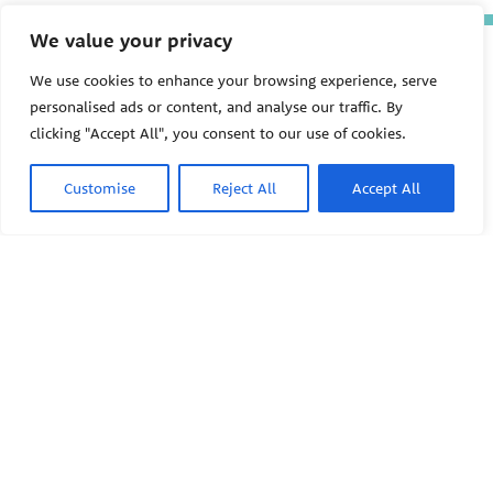
We value your privacy
The Pediatric Environmental
Health Specialty Units (PEHSU)
We use cookies to enhance your browsing experience, serve
are supported by cooperative
personalised ads or content, and analyse our traffic. By
agreement FAIN: NU61TS000356
from the
Centers for Disease
clicking "Accept All", you consent to our use of cookies.
Control and Prevention/Agency
for Toxic Substances and Disease
Customise
Reject All
Accept All
Registry (CDC/ATSDR)
totaling
$8,724,963.00 with 75% funded
by CDC/ATSDR. The
U.S.
PEHSU
Environmental Protection Agency
(EPA)
provided the remaining
support through Inter-Agency
Agreement 24TSS2400078 with
PEHSU National Office
CDC/ATSDR. The Public Health
Institute supports the Pediatric
Public Health Institute
Environmental Health Specialty
1950 Franklin Street #600
Units as the National Program
Oakland, CA 94612
Office. The content on this
website does not necessarily
represent the official views of,
This site links to the regional
nor an endorsement, by
PEHSU sites, state and federal
CDC/ATSDR, EPA, or the U.S.