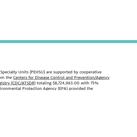
Specialty Units (PEHSU) are supported by cooperative
om the
Centers for Disease Control and Prevention/Agency
egistry (CDC/ATSDR)
totaling $8,724,963.00 with 75%
vironmental Protection Agency (EPA)
provided the
Agency Agreement 24TSS2400078 with CDC/ATSDR. The
 Pediatric Environmental Health Specialty Units as the
t on this website does not necessarily represent the
nt, by CDC/ATSDR, EPA, or the U.S. Government. Use of
s for identification only and does not imply
EPA.
ebsite should not be used as a substitute for the medical