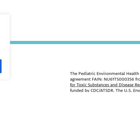
The Pediatric Environmental Health 
agreement FAIN: NU61TS000356 fr
for Toxic Substances and Disease R
funded by CDC/ATSDR. The
U.S. En
remaining support through Inter-
Public Health Institute supports the
National Program Office. The conten
official views of, nor an endorseme
trade names that may be mentioned i
endorsement by the CDC/ATSDR or 
ral agencies, and professional
The information contained on this w