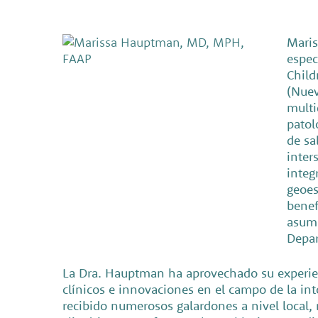
Maris
espec
Child
(Nuev
multi
patol
de sa
inter
integ
geoes
benef
asumi
Depar
La Dra. Hauptman ha aprovechado su experien
clínicos e innovaciones en el campo de la int
recibido numerosos galardones a nivel local, 