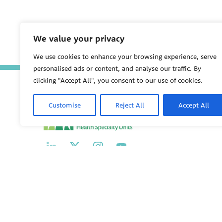
We value your privacy
We use cookies to enhance your browsing experience, serve
personalised ads or content, and analyse our traffic. By
clicking "Accept All", you consent to our use of cookies.
Customise
Reject All
Accept All
PEHSU
PEHSU National Office
Public Health Institute
1950 Franklin Street #600
Oakland, CA 94612
This site links to the regional PEHSU sites, state and fede