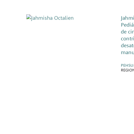
Jahmi
Pediá
de ci
contr
desat
manua
PEHSU
REGION