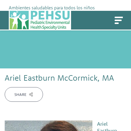
Skip
Ambientes saludables para todos los niños
to
PEHSU
content
Ariel Eastburn McCormick, MA
SHARE
Ariel
Eastburn