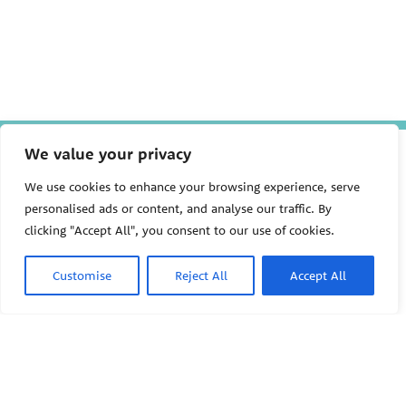
We value your privacy
The Pediatric Environmental
Health Specialty Units (PEHSU)
are supported by cooperative
We use cookies to enhance your browsing experience, serve
agreement FAIN: NU61TS000356
personalised ads or content, and analyse our traffic. By
from the
Centers for Disease
clicking "Accept All", you consent to our use of cookies.
Control and Prevention/Agency
for Toxic Substances and Disease
Registry (CDC/ATSDR)
totaling
Customise
Reject All
Accept All
$8,724,963.00 with 75% funded
by CDC/ATSDR. The
U.S.
PEHSU
Environmental Protection Agency
(EPA)
provided the remaining
support through Inter-Agency
Agreement 24TSS2400078 with
PEHSU National Office
CDC/ATSDR. The Public Health
Institute supports the Pediatric