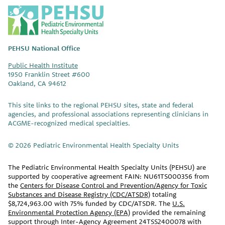
P
E
H
S
PEHSU National Office
U
Public Health Institute
1950 Franklin Street #600
Oakland, CA 94612
This site links to the regional PEHSU sites, state and federal
agencies, and professional associations representing clinicians in
ACGME-recognized medical specialties.
© 2026 Pediatric Environmental Health Specialty Units
The Pediatric Environmental Health Specialty Units (PEHSU) are
supported by cooperative agreement FAIN: NU61TS000356 from
the
Centers for Disease Control and Prevention/Agency for Toxic
Substances and Disease Registry (CDC/ATSDR)
totaling
$8,724,963.00 with 75% funded by CDC/ATSDR. The
U.S.
Environmental Protection Agency (EPA)
provided the remaining
support through Inter-Agency Agreement 24TSS2400078 with