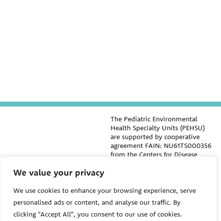
The Pediatric Environmental
Health Specialty Units (PEHSU)
are supported by cooperative
agreement FAIN: NU61TS000356
from the
Centers for Disease
Control and Prevention/Agency
We value your privacy
for Toxic Substances and Disease
Registry (CDC/ATSDR)
totaling
$8,724,963.00 with 75% funded
We use cookies to enhance your browsing experience, serve
by CDC/ATSDR. The
U.S.
personalised ads or content, and analyse our traffic. By
PEHSU
Environmental Protection Agency
clicking "Accept All", you consent to our use of cookies.
(EPA)
provided the remaining