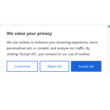
We value your privacy
The Pediatric Environmental
Health Specialty Units (PEHSU)
We use cookies to enhance your browsing experience, serve
are supported by cooperative
agreement FAIN: NU61TS000356
personalised ads or content, and analyse our traffic. By
from the
Centers for Disease
clicking "Accept All", you consent to our use of cookies.
Control and Prevention/Agency
for Toxic Substances and Disease
Registry (CDC/ATSDR)
totaling
Customise
Reject All
Accept All
$8,724,963.00 with 75% funded
by CDC/ATSDR. The
U.S.
PEHSU
Environmental Protection Agency
(EPA)
provided the remaining
support through Inter-Agency
Agreement 24TSS2400078 with
PEHSU National Office
CDC/ATSDR. The Public Health
Institute supports the Pediatric
Public Health Institute
Environmental Health Specialty
1950 Franklin Street #600
Units as the National Program