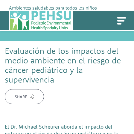
Skip
Ambientes saludables para todos los niños
to
PEHSU
content
Evaluación de los impactos del
medio ambiente en el riesgo de
cáncer pediátrico y la
supervivencia
SHARE
El Dr. Michael Scheurer aborda el impacto del
entorno en el riesgo de cáncer pediátrico y en la